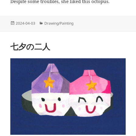
Despite some troubles, she liked this octopus.
投
カ
2024-04-03
Drawing/Painting
稿
テ
日:
ゴ
リ
七夕の二人
ー