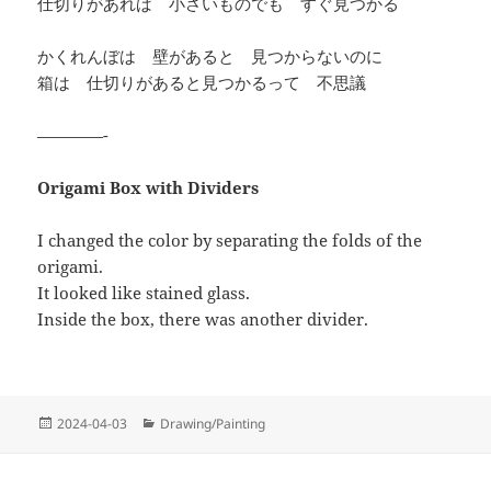
仕切りがあれば 小さいものでも すぐ見つかる
かくれんぼは 壁があると 見つからないのに
箱は 仕切りがあると見つかるって 不思議
————-
Origami Box with Dividers
I changed the color by separating the folds of the
origami.
It looked like stained glass.
Inside the box, there was another divider.
投
カ
2024-04-03
Drawing/Painting
稿
テ
日:
ゴ
リ