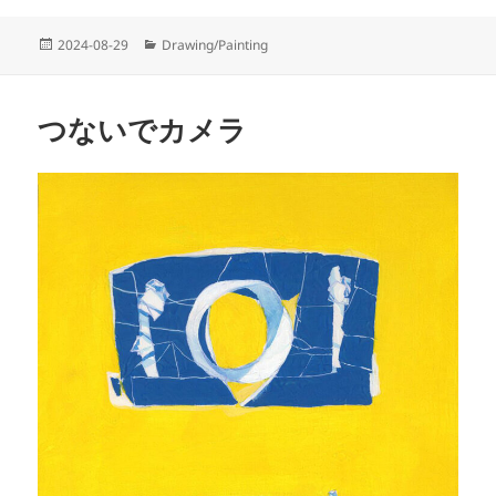
投
カ
2024-08-29
Drawing/Painting
稿
テ
日:
ゴ
リ
つないでカメラ
ー