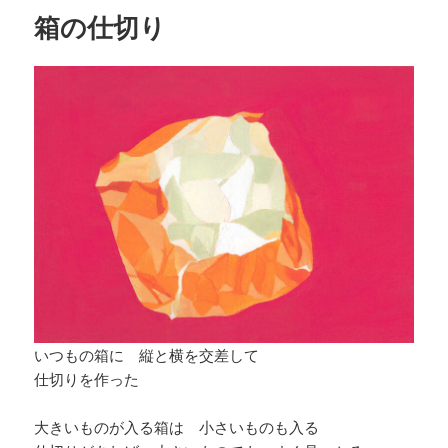
リ
箱の仕切り
ー
いつもの箱に 縦と横を交差して
仕切りを作った
大きいものが入る箱は 小さいものも入る