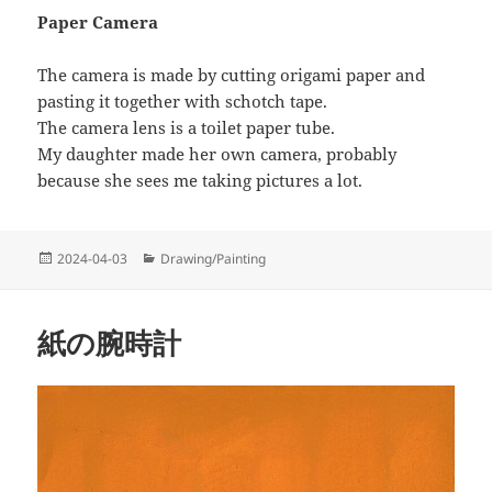
Paper Camera
The camera is made by cutting origami paper and
pasting it together with schotch tape.
The camera lens is a toilet paper tube.
My daughter made her own camera, probably
because she sees me taking pictures a lot.
投
カ
2024-04-03
Drawing/Painting
稿
テ
日:
ゴ
リ
紙の腕時計
ー