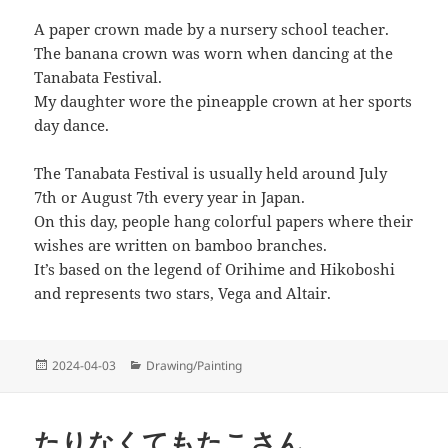
A paper crown made by a nursery school teacher.
The banana crown was worn when dancing at the
Tanabata Festival.
My daughter wore the pineapple crown at her sports
day dance.
The Tanabata Festival is usually held around July
7th or August 7th every year in Japan.
On this day, people hang colorful papers where their
wishes are written on bamboo branches.
It’s based on the legend of Orihime and Hikoboshi
and represents two stars, Vega and Altair.
投
カ
2024-04-03
Drawing/Painting
稿
テ
日:
ゴ
リ
たりなくてもたこさん
ー