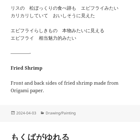
リスの 松ぼっくりの食べ跡も エビフライみたい
カリカリしていて おいしそうに見えた
エビフライらしきもの 本物みたいに見える
エビフライ 相当魅力的みたい
————-
Fried Shrimp
Front and back sides of fried shrimp made from
Origami paper.
投
カ
2024-04-03
Drawing/Painting
稿
テ
日:
ゴ
リ
もくばがゆれる
ー