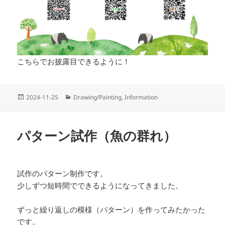
こちらでお披露目できるように！
投
カ
2024-11-25
Drawing/Painting
,
Information
稿
テ
日:
ゴ
リ
パターン試作（魚の群れ）
ー
試作のパターン制作です。
少しずつ短時間でできるようになってきました。
ずっと繰り返しの模様（パターン）を作ってみたかった
です。