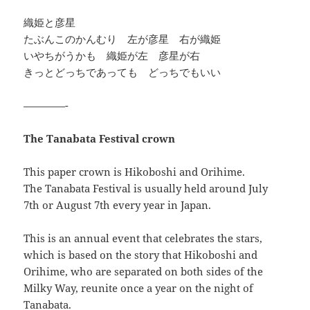
織姫と彦星
たぶんこのかんむり 左が彦星 右が織姫
いやちがうかも 織姫が左 彦星が右
きっとどっちであっても どっちでもいい
————-
The Tanabata Festival crown
This paper crown is Hikoboshi and Orihime.
The Tanabata Festival is usually held around July
7th or August 7th every year in Japan.
This is an annual event that celebrates the stars,
which is based on the story that Hikoboshi and
Orihime, who are separated on both sides of the
Milky Way, reunite once a year on the night of
Tanabata.