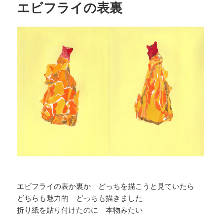
エビフライの表裏
ー
エビフライの表か裏か どっちを描こうと見ていたら
どちらも魅力的 どっちも描きました
折り紙を貼り付けたのに 本物みたい