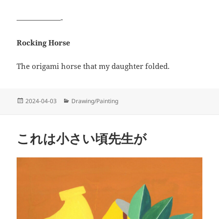
——————-
Rocking Horse
The origami horse that my daughter folded.
投
カ
2024-04-03
Drawing/Painting
稿
テ
日:
ゴ
リ
これは小さい頃先生が
ー