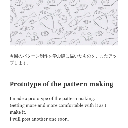
今回のパターン制作を学ぶ際に描いたものを、またアッ
プします。
Prototype of the pattern making
I made a prototype of the pattern making.
Getting more and more comfortable with it as I
make it.
I will post another one soon.