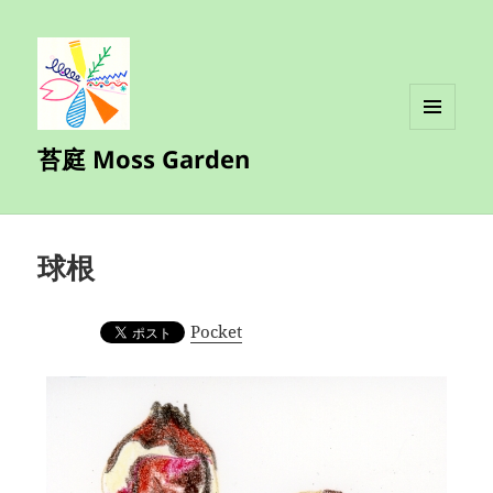
メニュ
苔庭 Moss Garden
ーとウ
ィジェ
ット
球根
Pocket